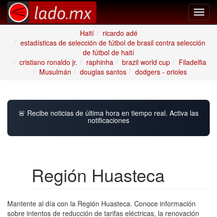
Toggl
navig
Haití
ricardo adé
estadísticas de selección de fútbol de brasil contra selección
de fútbol de haití
cristiano ronaldo jr.
raphinha
brazil world cup
Filadelfia
Musulmán
douglas santos
dodgers - orioles
🚨 Recibe noticias de última hora en tiempo real. Activa las
notificaciones
Región Huasteca
Mantente al día con la Región Huasteca. Conoce información
sobre intentos de reducción de tarifas eléctricas, la renovación