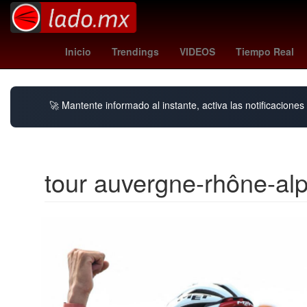
j league
auckland fc
Vissel Kobe
Inicio
Trendings
VIDEOS
Tiempo Real
🚀 Mantente informado al instante, activa las notificacione
tour auvergne-rhône-al