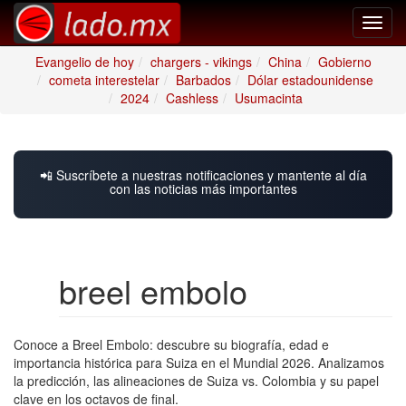
Toggl
navig
Evangelio de hoy
chargers - vikings
China
Gobierno
cometa interestelar
Barbados
Dólar estadounidense
2024
Cashless
Usumacinta
📲 Suscríbete a nuestras notificaciones y mantente al día
con las noticias más importantes
breel embolo
Conoce a Breel Embolo: descubre su biografía, edad e
importancia histórica para Suiza en el Mundial 2026. Analizamos
la predicción, las alineaciones de Suiza vs. Colombia y su papel
clave en los octavos de final.