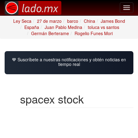
Toggl
navig
Ley Seca
27 de marzo
barco
China
James Bond
España
Juan Pablo Medina
toluca vs santos
Germán Berterame
Rogelio Funes Mori
💙 Suscríbete a nuestras notificaciones y obtén noticias en
tiempo real
spacex stock