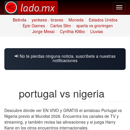
Toggl
navig
Belinda
yankees - braves
Moneda
Estados Unidos
Epic Games
Carlos Slim
sparta vs groningen
Jorge Messi
Cynthia Klitbo
Lluvias
📢 No te pierdas ninguna noticia, suscríbete a nuestras
notificaciones
portugal vs nigeria
Descubre dónde ver EN VIVO y GRATIS el amistoso Portugal vs
Nigeria previo al Mundial 2026. Encuentra los canales de TV y
streaming, y también revisa las alineaciones y si juega Harry
Kane en los otros encuentros internacionales.