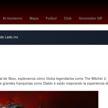
liga mx posiciones
Miguel Hidalgo
scott eastwood
boston vs yan
Al momento
Mapa
Futbol
Club
Generador QR
s de Lado.mx
ecial de Xbox, exploramos cómo títulos legendarios como The Witcher 2
grandes franquicias como Diablo 4 están mejorando la experiencia de