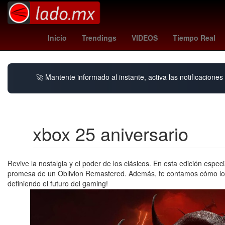
Atlixco
Temporada
Argentina
Agresión
Inicio
Trendings
VIDEOS
Tiempo Real
🚀 Mantente informado al instante, activa las notificacione
xbox 25 aniversario
Revive la nostalgia y el poder de los clásicos. En esta edición esp
promesa de un Oblivion Remastered. Además, te contamos cómo los 
definiendo el futuro del gaming!