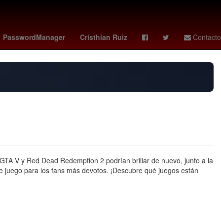
kees
rodolfo cota
méxico vs colombia femenil
PasswordManager
Cristhian Ruiz
Contacto
, GTA V y Red Dead Redemption 2 podrían brillar de nuevo, junto a la
 juego para los fans más devotos. ¡Descubre qué juegos están