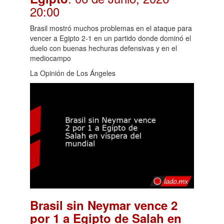
20:00
Brasil mostró muchos problemas en el ataque para
vencer a Egipto 2-1 en un partido donde dominó el
duelo con buenas hechuras defensivas y en el
mediocampo
La Opinión de Los Ángeles
Brasil sin Neymar vence 2
por 1 a Egipto de Salah en