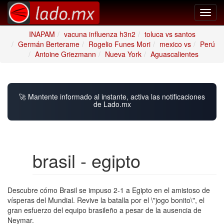
Toggl
navig
INAPAM
vacuna influenza h3n2
toluca vs santos
Germán Berterame
Rogelio Funes Mori
mexico vs
Perú
Antoine Griezmann
Nueva York
Aguascalientes
🚀 Mantente informado al instante, activa las notificaciones
de Lado.mx
brasil - egipto
Descubre cómo Brasil se impuso 2-1 a Egipto en el amistoso de
vísperas del Mundial. Revive la batalla por el \"jogo bonito\", el
gran esfuerzo del equipo brasileño a pesar de la ausencia de
Neymar.