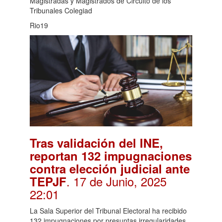
Magistradas y Magistrados de Circuito de los
Tribunales Colegiad
Rio19
Tras validación del INE,
reportan 132 impugnaciones
contra elección judicial ante
. 17 de Junio, 2025
TEPJF
22:01
La Sala Superior del Tribunal Electoral ha recibido
132 impugnaciones por presuntas irregularidades