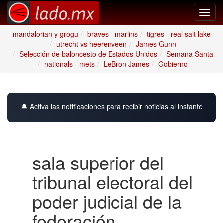
Toggl
navig
mandalorian y grogu
braves - marlins
tigres - real salt lake
utrecht vs heerenveen
James Gunn
Selección de baloncesto de Estados Unidos
Semana Santa
nationals - mets
LeBron James
Gobierno
🔔 Activa las notificaciones para recibir noticias al instante
sala superior del
tribunal electoral del
poder judicial de la
federación