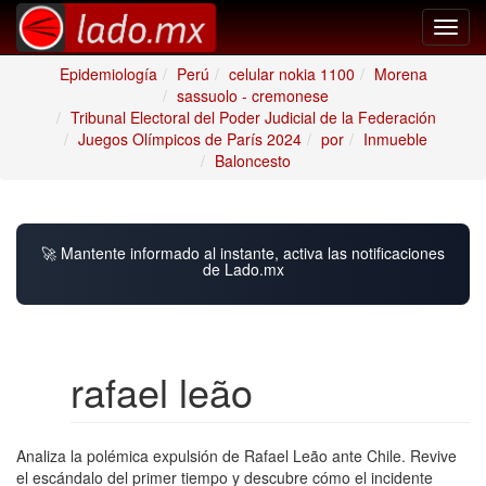
Toggl
navig
Epidemiología
Perú
celular nokia 1100
Morena
sassuolo - cremonese
Tribunal Electoral del Poder Judicial de la Federación
Juegos Olímpicos de París 2024
por
Inmueble
Baloncesto
🚀 Mantente informado al instante, activa las notificaciones
de Lado.mx
rafael leão
Analiza la polémica expulsión de Rafael Leão ante Chile. Revive
el escándalo del primer tiempo y descubre cómo el incidente