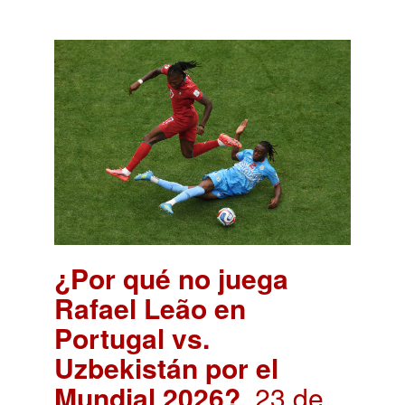
¿Por qué no juega
Rafael Leão en
Portugal vs.
Uzbekistán por el
Mundial 2026?
. 23 de