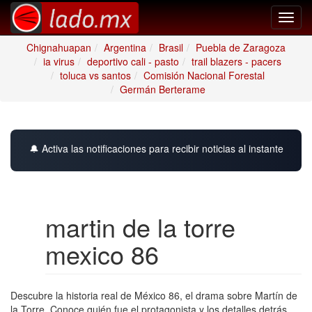
Toggl
navig
Chignahuapan
Argentina
Brasil
Puebla de Zaragoza
ia virus
deportivo cali - pasto
trail blazers - pacers
toluca vs santos
Comisión Nacional Forestal
Germán Berterame
🔔 Activa las notificaciones para recibir noticias al instante
martin de la torre
mexico 86
Descubre la historia real de México 86, el drama sobre Martín de
la Torre. Conoce quién fue el protagonista y los detalles detrás