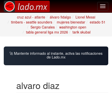
Toggl
navig
cruz azul - atlante
álvaro fidalgo
Lionel Messi
timbers - seattle sounders
mujeres bienestar
estado 51
Sergio Canales
washington open
tabla general liga mx 2026
tarik skubal
🚀 Mantente informado al instante, activa las notificaciones
de Lado.mx
alvaro diaz