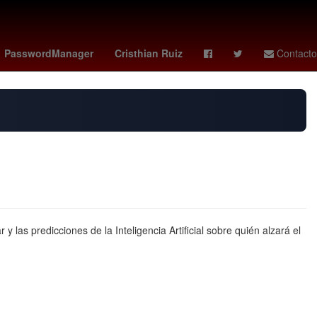
Colombia
Inundación
LeBron James
PasswordManager
Cristhian Ruiz
Contacto
 las predicciones de la Inteligencia Artificial sobre quién alzará el