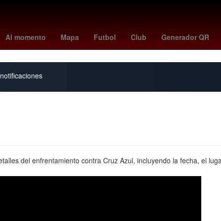
erame
Rogelio Funes Mori
Chihuahua
mexico vs
26 de marzo
Al momento
Mapa
Futbol
Club
Generador QR
notificaciones
les del enfrentamiento contra Cruz Azul, incluyendo la fecha, el lugar y