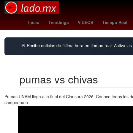
toluca vs santos
China
Germán Bert
Inicio
Trendings
VIDEOS
Tiempo Real
🚨 Recibe noticias de última hora en tiempo real. Activa las 
pumas vs chivas
Pumas UNAM llega a la final del Clausura 2026. Conoce todos los detal
campeonato.