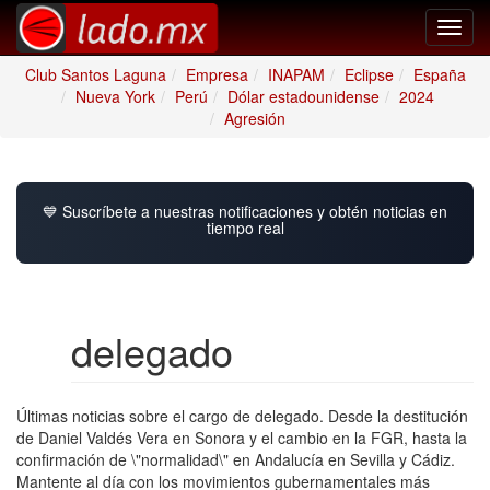
Toggl
navig
Club Santos Laguna
Empresa
INAPAM
Eclipse
España
Nueva York
Perú
Dólar estadounidense
2024
Agresión
💙 Suscríbete a nuestras notificaciones y obtén noticias en
tiempo real
delegado
Últimas noticias sobre el cargo de delegado. Desde la destitución
de Daniel Valdés Vera en Sonora y el cambio en la FGR, hasta la
confirmación de \"normalidad\" en Andalucía en Sevilla y Cádiz.
Mantente al día con los movimientos gubernamentales más