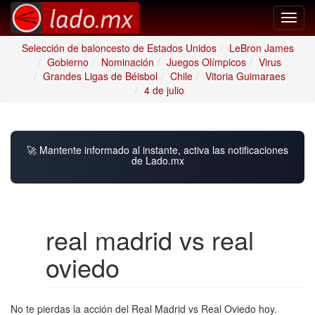
Toggl
navig
Selección de baloncesto de Estados Unidos
LeBron James
Gobierno
Nominación
Juegos Olímpicos
Virus
Grandes Ligas de Béisbol
Chile
Vitoria Guimaraes
4 de julio
🚀 Mantente informado al instante, activa las notificaciones
de Lado.mx
real madrid vs real
oviedo
No te pierdas la acción del Real Madrid vs Real Oviedo hoy.