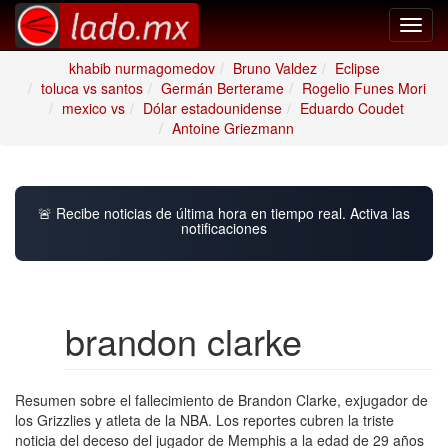
Toggl
navig
khabib nurmagomedov
Bruno Valdez
Eclipse
toluca vs santos
Germán Berterame
Rogelio Funes Mori
mexico vs
Dólar estadounidense
Eduardo Coudet
Antoine Griezmann
🚨 Recibe noticias de última hora en tiempo real. Activa las
notificaciones
brandon clarke
Resumen sobre el fallecimiento de Brandon Clarke, exjugador de
los Grizzlies y atleta de la NBA. Los reportes cubren la triste
noticia del deceso del jugador de Memphis a la edad de 29 años