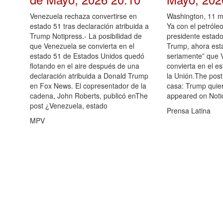
Venezuela rechaza convertirse en
Washington, 11 m
estado 51 tras declaración atribuida a
Ya con el petróle
Trump Notipress.- La posibilidad de
presidente estad
que Venezuela se convierta en el
Trump, ahora est
estado 51 de Estados Unidos quedó
seriamente” que 
flotando en el aire después de una
convierta en el 
declaración atribuida a Donald Trump
la Unión.The pos
en Fox News. El copresentador de la
casa: Trump quier
cadena, John Roberts, publicó enThe
appeared on Notic
post ¿Venezuela, estado
Prensa Latina
MPV