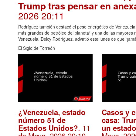
Trump tras pensar en anexa
2026 20:11
Rodríguez también destacó el peso energético de Venezuela a 
más grandes de petróleo del planeta" y una de las mayores 
Venezuela, Delcy Rodríguez, advirtió este lunes de que "jamá
El Siglo de Torreón
¿Venezuela, estado
Casos y c
número 51 de
casa: Tru
. 11
Estados Unidos?
un estado
de Mayo, 2026 20:10
Mayo, 202