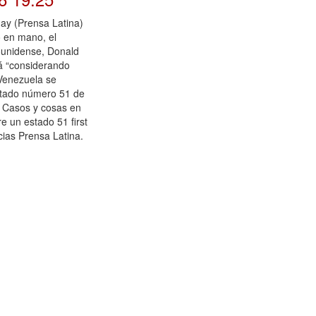
ay (Prensa Latina)
o en mano, el
ounidense, Donald
á “considerando
Venezuela se
estado número 51 de
t Casos y cosas en
e un estado 51 first
ias Prensa Latina.