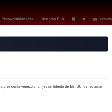
ley de amparo claudia sheinbaum
clasificacion concacaf
PasswordManager
Cristhian Ruiz
Contacto
la presidenta venezolana: ¿es un intento de EE. UU. de reclamar