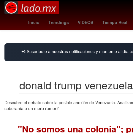
washington open
Extradición
guardians - dbacks
C
Inicio
Trendings
VIDEOS
Tiempo Real
📲 Suscríbete a nuestras notificaciones y mantente al día c
donald trump venezuela
Descubre el debate sobre la posible anexión de Venezuela. Analizam
soberanía o un mero rumor?
"No somos una colonia"; p