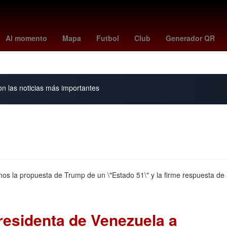
helsea
sin señal bait
que le paso a manola diez
barcelona vs
Al momento
Mapa
Futbol
Club
Generador QR
jornada laboral 40 horas
on las noticias más importantes
os la propuesta de Trump de un \"Estado 51\" y la firme respuesta de 
residenta de Venezuela a