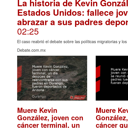
La historia de Kevin Gonz
Estados Unidos: fallece j
abrazar a sus padres depo
02:25
El caso reabrió el debate sobre las políticas migratorias y l
Debate.com.mx
Muere Kevin
Muere Ke
González, joven con
González,
cáncer terminal, un
cáncer qu