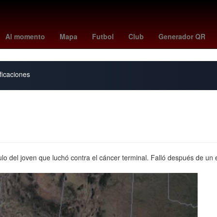
24 de Septiembre
España
Basti Schweinsteiger
ronald araújo
Al momento
Mapa
Futbol
Club
Generador QR
ficaciones
lo del joven que luchó contra el cáncer terminal. Falló después de un