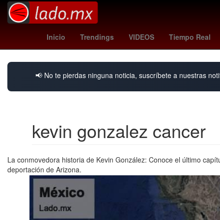
florian monzon
club atlético morelia
Asamblea
Inicio
Trendings
VIDEOS
Tiempo Real
📢 No te pierdas ninguna noticia, suscríbete a nuestras noti
kevin gonzalez cancer
La conmovedora historia de Kevin González: Conoce el último capítu
deportación de Arizona.