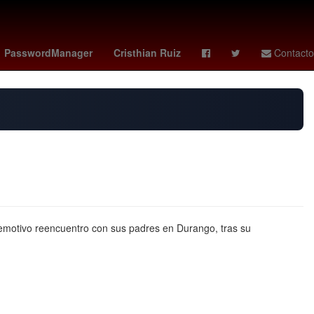
andré jardine
phillies - blue jays
Aguascalientes
PasswordManager
Cristhian Ruiz
Contacto
 emotivo reencuentro con sus padres en Durango, tras su