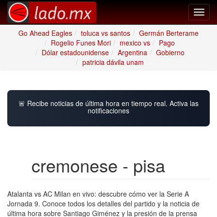
Toggl
navig
Go Ahead Eagles
toluca vs santos
Germán Berterame
Rogelio Funes Mori
mexico vs
Pago
Dólar estadounidense
Argentina
Gobierno
patricia dávila unam
🚨 Recibe noticias de última hora en tiempo real. Activa las
notificaciones
cremonese - pisa
Atalanta vs AC Milan en vivo: descubre cómo ver la Serie A
Jornada 9. Conoce todos los detalles del partido y la noticia de
última hora sobre Santiago Giménez y la presión de la prensa