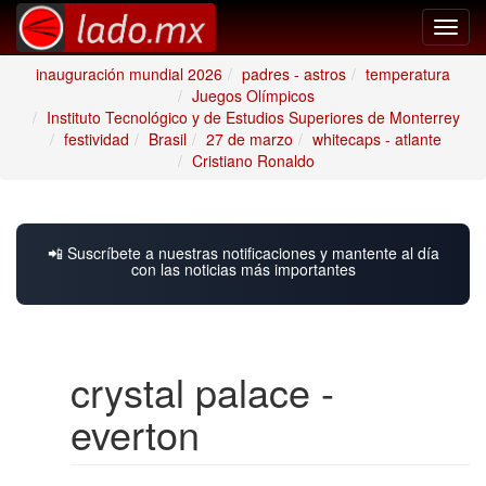
Toggl
navig
inauguración mundial 2026
padres - astros
temperatura
Juegos Olímpicos
Instituto Tecnológico y de Estudios Superiores de Monterrey
festividad
Brasil
27 de marzo
whitecaps - atlante
Cristiano Ronaldo
📲 Suscríbete a nuestras notificaciones y mantente al día
con las noticias más importantes
crystal palace -
everton