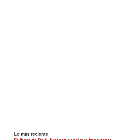
Lo más reciente
Fulham de Raúl Jiménez consigue importante