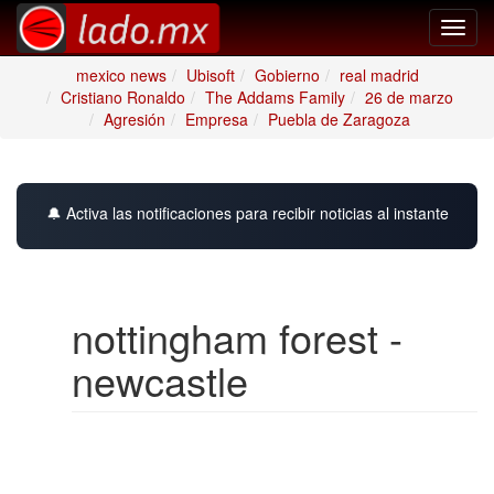
Toggl
navig
mexico news
Ubisoft
Gobierno
real madrid
Cristiano Ronaldo
The Addams Family
26 de marzo
Agresión
Empresa
Puebla de Zaragoza
🔔 Activa las notificaciones para recibir noticias al instante
nottingham forest -
newcastle