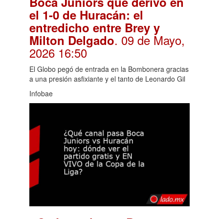
Boca Juniors que derivó en
el 1-0 de Huracán: el
entredicho entre Brey y
. 09 de Mayo,
Milton Delgado
2026 16:50
El Globo pegó de entrada en la Bombonera gracias
a una presión asfixiante y el tanto de Leonardo Gil
Infobae