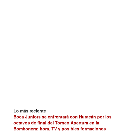
Lo más reciente
Boca Juniors se enfrentará con Huracán por los
octavos de final del Torneo Apertura en la
Bombonera: hora, TV y posibles formaciones