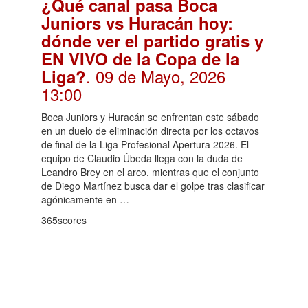
¿Qué canal pasa Boca
Juniors vs Huracán hoy:
dónde ver el partido gratis y
EN VIVO de la Copa de la
. 09 de Mayo, 2026
Liga?
13:00
Boca Juniors y Huracán se enfrentan este sábado
en un duelo de eliminación directa por los octavos
de final de la Liga Profesional Apertura 2026. El
equipo de Claudio Úbeda llega con la duda de
Leandro Brey en el arco, mientras que el conjunto
de Diego Martínez busca dar el golpe tras clasificar
agónicamente en …
365scores