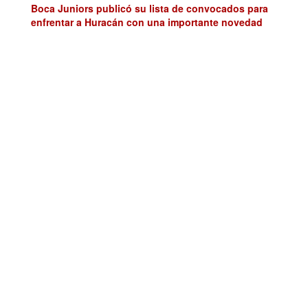
Boca Juniors publicó su lista de convocados para
enfrentar a Huracán con una importante novedad