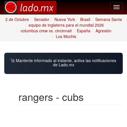
Toggl
navig
2 de Octubre
Senador
Nueva York
Brasil
Semana Santa
equipo de inglaterra para el mundial 2026
columbus crew vs. cincinnati
España
Agresión
Los Mochis
🚀 Mantente informado al instante, activa las notificaciones
de Lado.mx
rangers - cubs