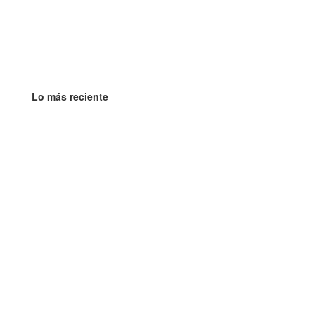
Lo más reciente