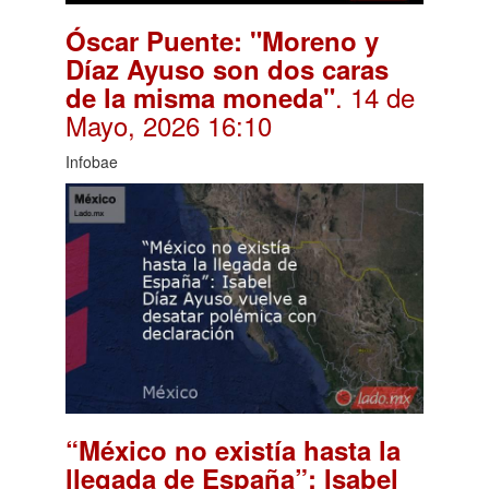
Óscar Puente: "Moreno y
Díaz Ayuso son dos caras
. 14 de
de la misma moneda"
Mayo, 2026 16:10
Infobae
“México no existía hasta la
llegada de España”: Isabel