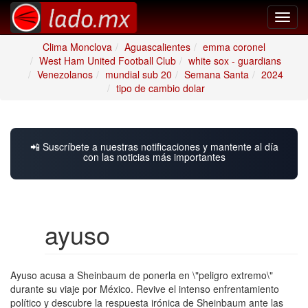
Toggl
navig
Clima Monclova
Aguascalientes
emma coronel
West Ham United Football Club
white sox - guardians
Venezolanos
mundial sub 20
Semana Santa
2024
tipo de cambio dolar
📲 Suscríbete a nuestras notificaciones y mantente al día
con las noticias más importantes
ayuso
Ayuso acusa a Sheinbaum de ponerla en \"peligro extremo\"
durante su viaje por México. Revive el intenso enfrentamiento
político y descubre la respuesta irónica de Sheinbaum ante las