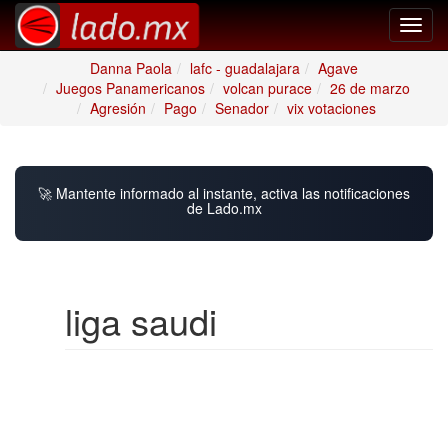
Toggl
navig
Danna Paola
lafc - guadalajara
Agave
Juegos Panamericanos
volcan purace
26 de marzo
Agresión
Pago
Senador
vix votaciones
🚀 Mantente informado al instante, activa las notificaciones
de Lado.mx
liga saudi