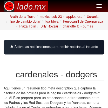
Toggl
navig
Arath de la Torre
mexico sub 23
applesfera
Ucrania
tipo de cambio dolar
liga bbva
Ferrocarril de Cuernavaca
Plaza Tolín
Billy Rovzar
charlotte fc - pumas
🔔 Activa las notificaciones para recibir noticias al instante
cardenales - dodgers
Aquí tienes un resumen tipo meta description que captura la
esencia de las noticias para la página \"cardenales - dodgers\":
La MLB se prepara para un emocionante enfrentamiento entre
los Padres y los Red Sox. Los Dodgers y los Yankees, con una
historia rica en el Oeste, se enfrentan a un pulso tenso. Además,