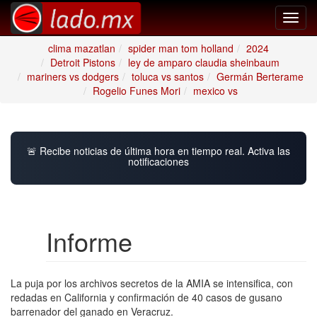
Toggl
navig
clima mazatlan
spider man tom holland
2024
Detroit Pistons
ley de amparo claudia sheinbaum
mariners vs dodgers
toluca vs santos
Germán Berterame
Rogelio Funes Mori
mexico vs
🚨 Recibe noticias de última hora en tiempo real. Activa las
notificaciones
Informe
La puja por los archivos secretos de la AMIA se intensifica, con
redadas en California y confirmación de 40 casos de gusano
barrenador del ganado en Veracruz.