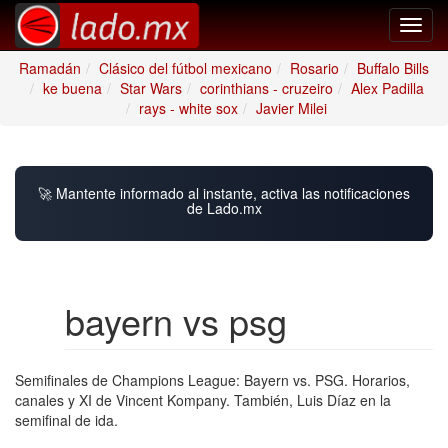
Toggl
navig
Ramadán
Clásico del fútbol mexicano
Rosario
Buffalo Bills
ke buena
Star Wars
corinthians - cruzeiro
Alex Padilla
rays - white sox
Javier Milei
🚀 Mantente informado al instante, activa las notificaciones
de Lado.mx
bayern vs psg
Semifinales de Champions League: Bayern vs. PSG. Horarios,
canales y XI de Vincent Kompany. También, Luis Díaz en la
semifinal de ida.