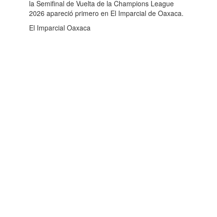
la Semifinal de Vuelta de la Champions League
2026 apareció primero en El Imparcial de Oaxaca.
El Imparcial Oaxaca