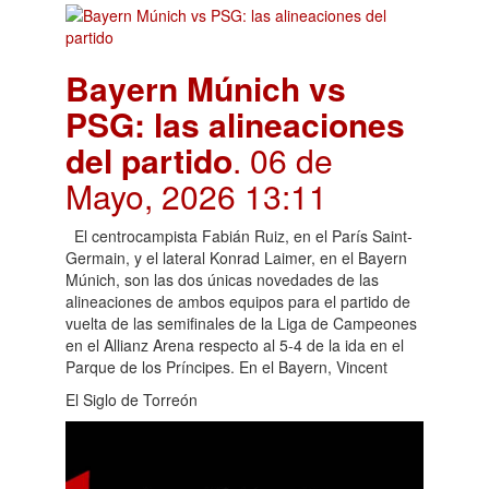
Bayern Múnich vs
PSG: las alineaciones
del partido
. 06 de
Mayo, 2026 13:11
El centrocampista Fabián Ruiz, en el París Saint-
Germain, y el lateral Konrad Laimer, en el Bayern
Múnich, son las dos únicas novedades de las
alineaciones de ambos equipos para el partido de
vuelta de las semifinales de la Liga de Campeones
en el Allianz Arena respecto al 5-4 de la ida en el
Parque de los Príncipes. En el Bayern, Vincent
El Siglo de Torreón