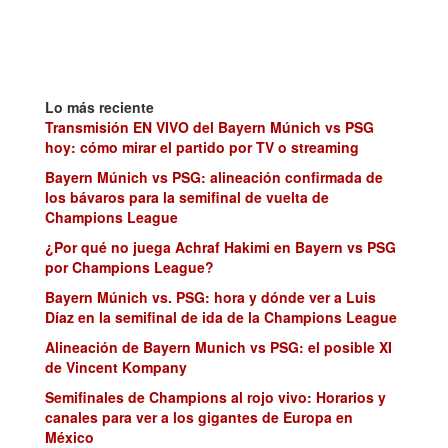
Lo más reciente
Transmisión EN VIVO del Bayern Múnich vs PSG
hoy: cómo mirar el partido por TV o streaming
Bayern Múnich vs PSG: alineación confirmada de
los bávaros para la semifinal de vuelta de
Champions League
¿Por qué no juega Achraf Hakimi en Bayern vs PSG
por Champions League?
Bayern Múnich vs. PSG: hora y dónde ver a Luis
Díaz en la semifinal de ida de la Champions League
Alineación de Bayern Munich vs PSG: el posible XI
de Vincent Kompany
Semifinales de Champions al rojo vivo: Horarios y
canales para ver a los gigantes de Europa en
México