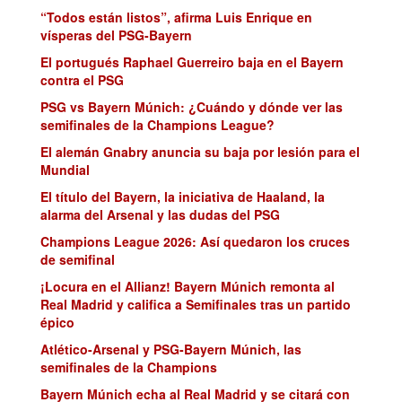
“Todos están listos”, afirma Luis Enrique en
vísperas del PSG-Bayern
El portugués Raphael Guerreiro baja en el Bayern
contra el PSG
PSG vs Bayern Múnich: ¿Cuándo y dónde ver las
semifinales de la Champions League?
El alemán Gnabry anuncia su baja por lesión para el
Mundial
El título del Bayern, la iniciativa de Haaland, la
alarma del Arsenal y las dudas del PSG
Champions League 2026: Así quedaron los cruces
de semifinal
¡Locura en el Allianz! Bayern Múnich remonta al
Real Madrid y califica a Semifinales tras un partido
épico
Atlético-Arsenal y PSG-Bayern Múnich, las
semifinales de la Champions
Bayern Múnich echa al Real Madrid y se citará con