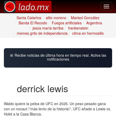
Toggl
navig
Santa Catarina
alito moreno
Marisol González
Banda El Recodo
Fuegos artificiales
Argentina
jesús maría tarriba
frankenstein
memes grito de independencia
clima en hermosillo
🚨 Recibe noticias de última hora en tiempo real. Activa las
notificaciones
derrick lewis
Waldo quiere la pelea de UFC en 2026. Un peso pesado gana
con un nocaut \"más lento de la historia\". UFC añade a Lewis vs.
Hokit a la Casa Blanca.