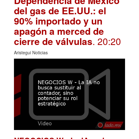
Dependencia de México
del gas de EE.UU.: el
90% importado y un
apagón a merced de
cierre de válvulas
. 20:20
Aristegui Noticias