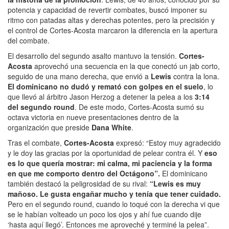
potencia y capacidad de revertir combates, buscó imponer su
ritmo con patadas altas y derechas potentes, pero la precisión y
el control de Cortes-Acosta marcaron la diferencia en la apertura
del combate.
El desarrollo del segundo asalto mantuvo la tensión.
Cortes-
Acosta
aprovechó una secuencia en la que conectó un jab corto,
seguido de una mano derecha, que envió a
Lewis
contra la lona.
El dominicano no dudó y remató con golpes en el suelo
, lo
que llevó al árbitro Jason Herzog a detener la pelea a los
3:14
del segundo round
. De este modo, Cortes-Acosta sumó su
octava victoria en nueve presentaciones dentro de la
organización que preside
Dana White
.
Tras el combate,
Cortes-Acosta
expresó: “Estoy muy agradecido
y le doy las gracias por la oportunidad de pelear contra él. Y
eso
es lo que quería mostrar: mi calma, mi paciencia y la forma
en que me comporto dentro del Octágono”.
El dominicano
también destacó la peligrosidad de su rival:
“Lewis es muy
mañoso. Le gusta engañar mucho y tenía que tener cuidado.
Pero en el segundo round, cuando lo toqué con la derecha vi que
se le habían volteado un poco los ojos y ahí fue cuando dije
‘hasta aquí llegó’. Entonces me aproveché y terminé la pelea”.