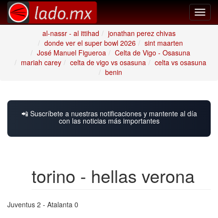
Toggl
navig
al-nassr - al ittihad
jonathan perez chivas
donde ver el super bowl 2026
sint maarten
José Manuel Figueroa
Celta de Vigo - Osasuna
mariah carey
celta de vigo vs osasuna
celta vs osasuna
benin
📲 Suscríbete a nuestras notificaciones y mantente al día
con las noticias más importantes
torino - hellas verona
Juventus 2 - Atalanta 0