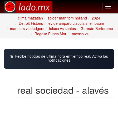
Toggl
navig
clima mazatlan
spider man tom holland
2024
Detroit Pistons
ley de amparo claudia sheinbaum
mariners vs dodgers
toluca vs santos
Germán Berterame
Rogelio Funes Mori
mexico vs
🚨 Recibe noticias de última hora en tiempo real. Activa las
notificaciones
real sociedad - alavés