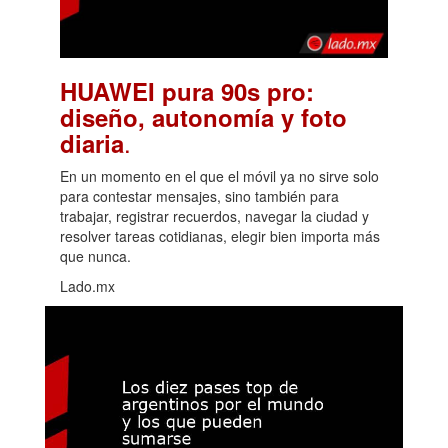
HUAWEI pura 90s pro:
diseño, autonomía y foto
.
diaria
En un momento en el que el móvil ya no sirve solo
para contestar mensajes, sino también para
trabajar, registrar recuerdos, navegar la ciudad y
resolver tareas cotidianas, elegir bien importa más
que nunca.
Lado.mx