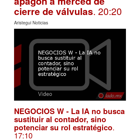
apagón a merced de
cierre de válvulas
. 20:20
Aristegui Noticias
NEGOCIOS W - La IA no busca
sustituir al contador, sino
.
potenciar su rol estratégico
17:10