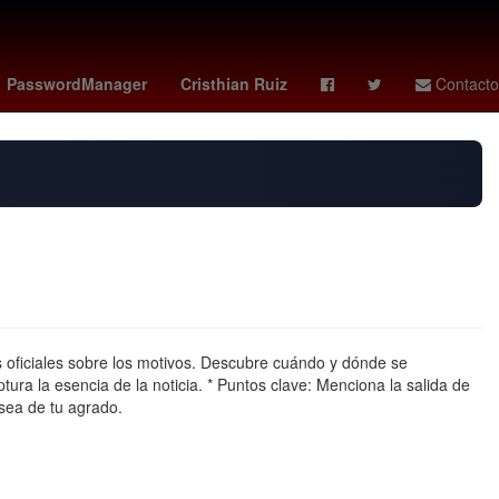
middleton
deportivo - sporting gijón
gema
PasswordManager
Cristhian Ruiz
Contacto
s oficiales sobre los motivos. Descubre cuándo y dónde se
tura la esencia de la noticia. * Puntos clave: Menciona la salida de
 sea de tu agrado.