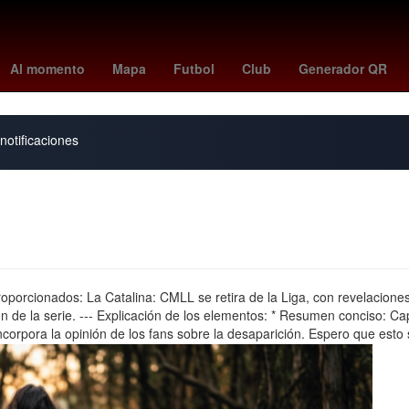
spaña
Fox Sports
clima mexicali
Play-off
andré jardine
kate 
Al momento
Mapa
Futbol
Club
Generador QR
notificaciones
roporcionados: La Catalina: CMLL se retira de la Liga, con revelacione
n de la serie. --- Explicación de los elementos: * Resumen conciso: Cap
Incorpora la opinión de los fans sobre la desaparición. Espero que esto