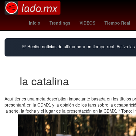
Estados Unidos
Ocoyucan
belgica vs e
Inicio
Trendings
VIDEOS
Tiempo Real
🚨 Recibe noticias de última hora en tiempo real. Activa las 
la catalina
Aquí tienes una meta description impactante basada en los títulos p
presentará en la CDMX, y la opinión de los fans sobre la desaparició
la serie, la fecha y el lugar de la presentación en la CDMX. * Tono: 