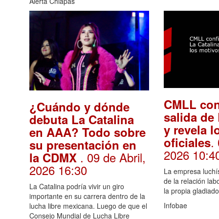
Alerta Chiapas
CMLL con
¿Cuándo y dónde
salida de
debuta La Catalina
y revela 
en AAA? Todo sobre
.
oficiales
su presentación en
2026 10:4
. 09 de Abril,
la CDMX
2026 16:30
La empresa luchís
de la relación lab
La Catalina podría vivir un giro
la propia gladiad
importante en su carrera dentro de la
Infobae
lucha libre mexicana. Luego de que el
Consejo Mundial de Lucha Libre