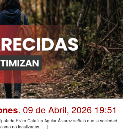
iones
. 09 de Abril, 2026 19:51
diputada Elvira Catalina Aguiar Álvarez señaló que la sociedad
 como no localizadas, […]