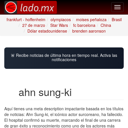
Toggl
navig
frankfurt - hoffenheim
olympiacos
moises peñaloza
Brasil
27 de marzo
Star Wars
fc barcelona
China
Dólar estadounidense
brenden aaronson
🚨 Recibe noticias de última hora en tiempo real. Activa las
notificaciones
ahn sung-ki
Aquí tienes una meta description impactante basada en los títulos
de noticias: Ahn Sung-ki, el icónico actor surcoreano, ha fallecido.
El hospital confirmó su muerte, marcando el final de una carrera
de gran éxito y reconocimiento como uno de los actores más