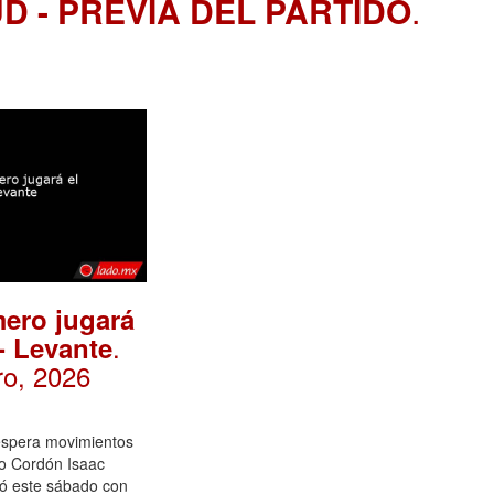
UD - PREVIA DEL PARTIDO
.
ero jugará
.
 - Levante
ro, 2026
espera movimientos
io Cordón Isaac
tó este sábado con