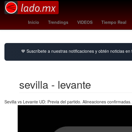
Nintendo
mormon church
padrón nacio
Inicio
Trendings
VIDEOS
Tiempo Real
Instituto del Fo
💙 Suscríbete a nuestras notificaciones y obtén noticias en
sevilla - levante
Sevilla vs Levante UD: Previa del partido. Alineaciones confirmadas. 