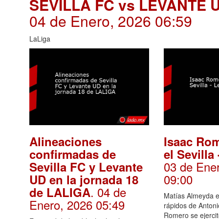
SEVILLA FC vs LEVANTE 
04 de Enero, 2026 06:59
LaLiga
Alineaciones
Isaac Rom
confirmadas de
el Sevilla
03 de Ene
Sevilla FC y Levante
09:00
UD en la jornada 18
. 04 de
de LALIGA
Matías Almeyda 
Enero, 2026 05:49
rápidos de Anton
Romero se ejerci