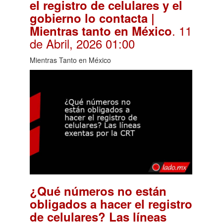
el registro de celulares y el
gobierno lo contacta |
. 11
Mientras tanto en México
de Abril, 2026 01:00
Mientras Tanto en México
¿Qué números no están
obligados a hacer el registro
de celulares? Las líneas