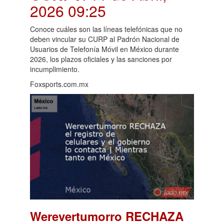
2026 09:25
Conoce cuáles son las líneas telefónicas que no
deben vincular su CURP al Padrón Nacional de
Usuarios de Telefonía Móvil en México durante
2026, los plazos oficiales y las sanciones por
incumplimiento.
Foxsports.com.mx
Werevertumorro RECHAZA