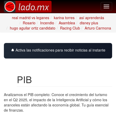
Toggl
navig
real madrid vs leganes
karina torres
así aprenderás
Rosario
Incendio
Asamblea
disney plus
hugo aguilar ortiz candidato
Racing Club
Arturo Carmona
🔔 Activa las notificaciones para recibir noticias al instante
PIB
Analizamos el PIB completo: Conoce el crecimiento del turismo
en el Q2 2025, el impacto de la Inteligencia Artificial y cómo los
aranceles están afectando la economía global. Tu guía esencial
de finanzas.