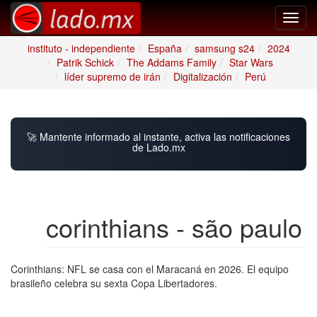
Toggl
navig
instituto - independiente
España
samsung s24
2024
Patrik Schick
The Addams Family
Star Wars
líder supremo de irán
Digitalización
Perú
🚀 Mantente informado al instante, activa las notificaciones
de Lado.mx
corinthians - são paulo
Corinthians: NFL se casa con el Maracaná en 2026. El equipo
brasileño celebra su sexta Copa Libertadores.