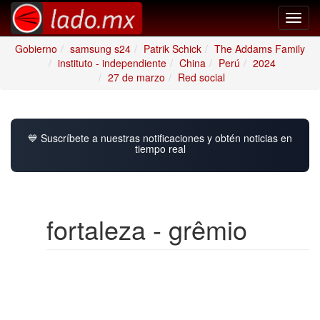
Toggl
navig
Gobierno
samsung s24
Patrik Schick
The Addams Family
instituto - independiente
China
Perú
2024
27 de marzo
Red social
💙 Suscríbete a nuestras notificaciones y obtén noticias en
tiempo real
fortaleza - grêmio