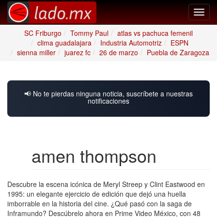
Toggl
navig
SC Friburgo
Tommy Paul
atlas vs pachuca femenil
clima guadalajara
Industria Automotriz
ESPN
sienna miller
juarez fc
26 de marzo
Puebla de Zaragoza
📢 No te pierdas ninguna noticia, suscríbete a nuestras
notificaciones
amen thompson
Descubre la escena icónica de Meryl Streep y Clint Eastwood en
1995: un elegante ejercicio de edición que dejó una huella
imborrable en la historia del cine. ¿Qué pasó con la saga de
Inframundo? Descúbrelo ahora en Prime Video México, con 48