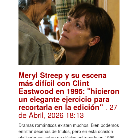
Meryl Streep y su escena
más difícil con Clint
Eastwood en 1995: "hicieron
un elegante ejercicio para
. 27
recortarla en la edición"
de Abril, 2026 18:13
Dramas románticos existen muchos. Bien podemos
enlistar decenas de títulos, pero en esta ocasión
platicaremos sobre un clásico estrenado en 1995