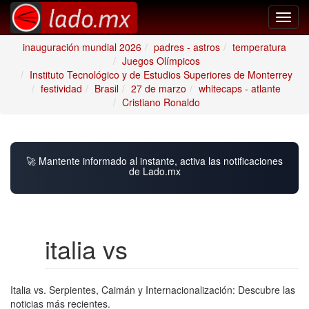
Toggl
navig
inauguración mundial 2026
padres - astros
temperatura
Juegos Olímpicos
Instituto Tecnológico y de Estudios Superiores de Monterrey
festividad
Brasil
27 de marzo
whitecaps - atlante
Cristiano Ronaldo
🚀 Mantente informado al instante, activa las notificaciones
de Lado.mx
italia vs
Italia vs. Serpientes, Caimán y Internacionalización: Descubre las
noticias más recientes.