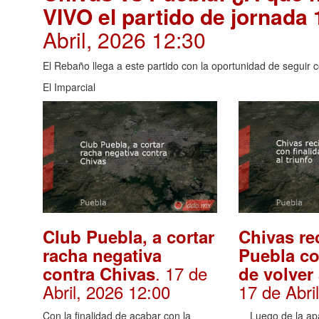
VIVO el partido de jornada 
Abril, 2026 12:30
El Rebaño llega a este partido con la oportunidad de seguir c
El Imparcial
Club Puebla, a cortar
Chivas re
racha negativa
Puebla co
. 17 de
contra Chivas
de volver 
Abril, 2026 12:00
17 de Abri
Con la finalidad de acabar con la
Luego de la apab