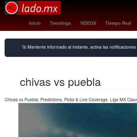
santa misa
estudiantes vs independiente
Ho
Inicio
Trendings
VIDEOS
Tiempo Real
🚀 Mantente informado al instante, activa las notificacione
chivas vs puebla
Chivas vs Puebla: Predictions, Picks & Live Coverage. Liga MX Clau