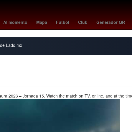
uston Rockets
Dallas Cowboys
minnesota - juárez
Stephen Curr
Al momento
Mapa
Futbol
Club
Generador QR
s de Lado.mx
sura 2026 – Jornada 15. Watch the match on TV, online, and at the tim