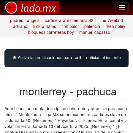
Toggl
navig
padres - angels
cartelera wrestlemania 42
The Weeknd
adriano
trick williams
finn balor
palencia
rhea ripley
bloqueos carreteras hoy
manuel capasso
🔔 Activa las notificaciones para recibir noticias al instante
monterrey - pachuca
Aquí tienes una meta description coherente y atractiva para cada
título: * Montezuma: Liga MX se enfoca en tres partidos clave de
la Jornada 10. (Resumen) * Rayados vs. Toleros: Hora, canal y la
votación en la Jornada 10 del Apertura 2025. (Resumen) * ¿El
alcalde Díaz votaría por su reelección? Un análisis de la opinión