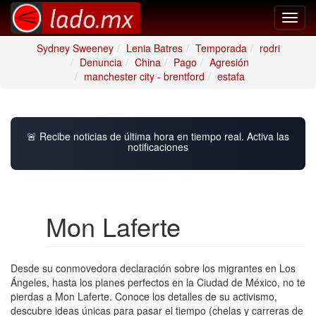
Toggl
navig
Sydney Sweeney
Lenia Batres
Temporada
rodri
Denuncia
China
Pago
Agresión
manchester city - brentford
estafa
🚨 Recibe noticias de última hora en tiempo real. Activa las
notificaciones
Mon Laferte
Desde su conmovedora declaración sobre los migrantes en Los
Ángeles, hasta los planes perfectos en la Ciudad de México, no te
pierdas a Mon Laferte. Conoce los detalles de su activismo,
descubre ideas únicas para pasar el tiempo (chelas y carreras de