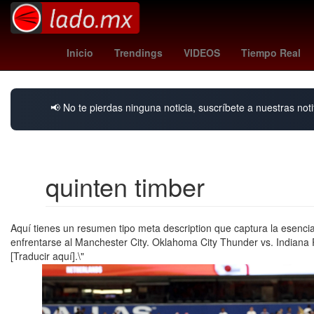
Pago
partidos de leagues cup
tige
Inicio
Trendings
VIDEOS
Tiempo Real
📢 No te pierdas ninguna noticia, suscríbete a nuestras noti
quinten timber
Aquí tienes un resumen tipo meta description que captura la esenci
enfrentarse al Manchester City. Oklahoma City Thunder vs. Indiana Pac
[Traducir aquí].\"