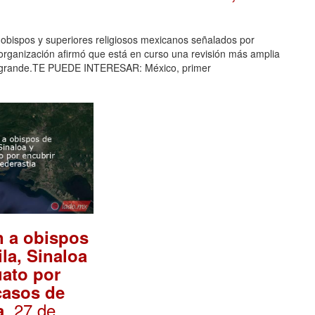
6 obispos y superiores religiosos mexicanos señalados por
rganización afirmó que está en curso una revisión más amplia
más grande.TE PUEDE INTERESAR: México, primer
n a obispos
la, Sinaloa
ato por
casos de
. 27 de
a