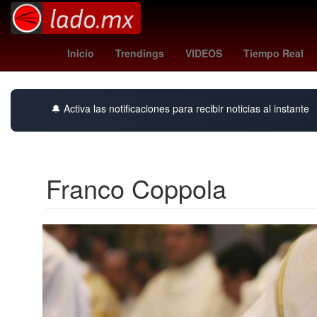
Incendio
Germán Berterame
Harley Quinn
corinthians - int
Inicio
Trendings
VIDEOS
Tiempo Real
🔔 Activa las notificaciones para recibir noticias al instante
Franco Coppola