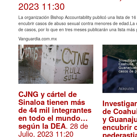
2023 11:30
La organización Bishop Accountability publicó una lista de 1
encubrir casos de abuso sexual contra menores de edad.La o
de casos, por lo que en tres meses publicarán una lista 
Vanguardia.com.mx
CJNG y cártel de
Sinaloa tienen más
Investiga
de 44 mil integrantes
de Coahui
en todo el mundo…
y Guanaju
. 28 de
según la DEA
encubrir 
Julio, 2023 11:20
pederasti