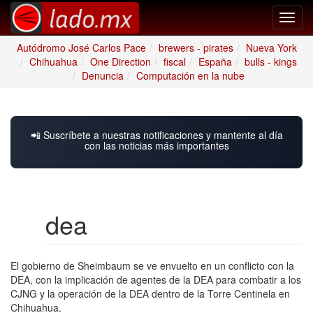
Toggl
navig
Autódromo José Carlos Pace
brewers - pirates
Nueva York
Chihuahua
One Direction
fiscal
España
bulls - kings
Denuncia
Computación en la nube
📲 Suscríbete a nuestras notificaciones y mantente al día
con las noticias más importantes
dea
El gobierno de Sheimbaum se ve envuelto en un conflicto con la
DEA, con la implicación de agentes de la DEA para combatir a los
CJNG y la operación de la DEA dentro de la Torre Centinela en
Chihuahua.