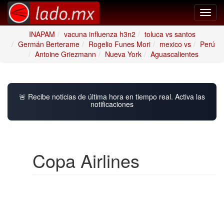
Toggl
navig
INAPAM
vacuna influenza h3n2
toluca vs santos
Germán Berterame
Rogelio Funes Mori
mexico vs
Perú
Antoine Griezmann
Nueva York
Aguascalientes
🚨 Recibe noticias de última hora en tiempo real. Activa las
notificaciones
Copa Airlines