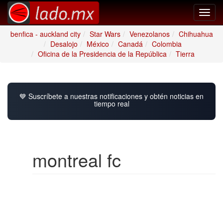
Toggl
navig
benfica - auckland city
Star Wars
Venezolanos
Chihuahua
Desalojo
México
Canadá
Colombia
Oficina de la Presidencia de la República
Tierra
💙 Suscríbete a nuestras notificaciones y obtén noticias en
tiempo real
montreal fc